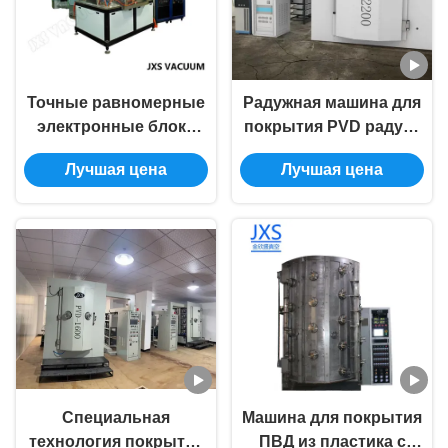
Точные равномерные
Радужная машина для
электронные блоки
покрытия PVD радуги
фильма 3К толщины
для пластиковых
Лучшая цена
Лучшая цена
вакуумируют
частей ПК ABS с
магнетрон ПВД
низкотемпературным
брызгая
недеформированием
оборудование для
и высоким
нанесения покрытия
адгезионным
покрытием
Специальная
Машина для покрытия
технология покрытия
ПВД из пластика с