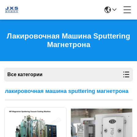
Лакировочная Машина Sputtering
Магнетрона
Все категории
лакировочная машина sputtering магнетрона