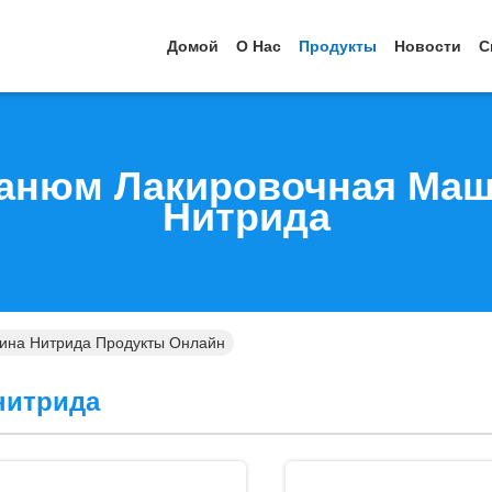
Домой
О Нас
Продукты
Новости
С
анюм Лакировочная Ма
Нитрида
ина Нитрида Продукты Онлайн
нитрида