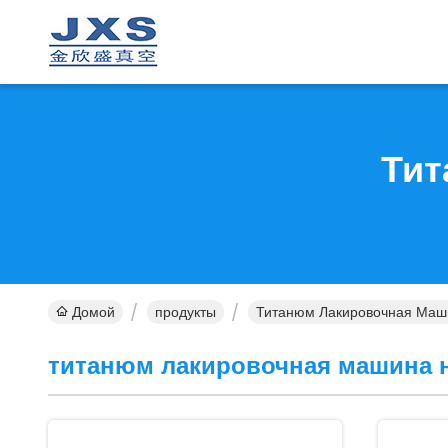
Тит
Домой
продукты
Титанюм Лакировочная Маш
титанюм лакировочная машина 