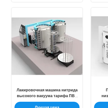
Лакировочная машина нитрида
высокого вакуума тарифа ПВД
низ
ионизацией Титанюм для
Лучшая цена
оборудования освещения
обор