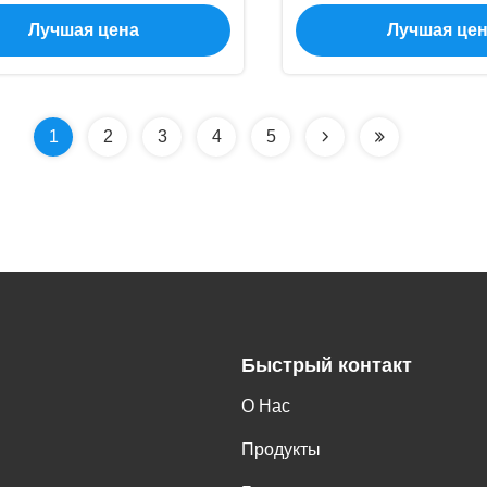
тия золота оборудования
нанесения покрыти
Лучшая цена
Лучшая це
спомогательного ПВД
цвета ПВД чернот
жавеющей стали лоска
водопроводного кр
Титанюм
1
2
3
4
5
Быстрый контакт
О Нас
Продукты