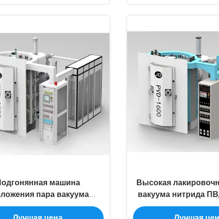
Подгонянная машина
Высокая лакировоч
ложения пара вакуума
вакуума нитрида П
дверной рамы ПВД
двери нержавеющ
Лучшая цена
Лучшая це
удования нержавеющей
выхода золотая 