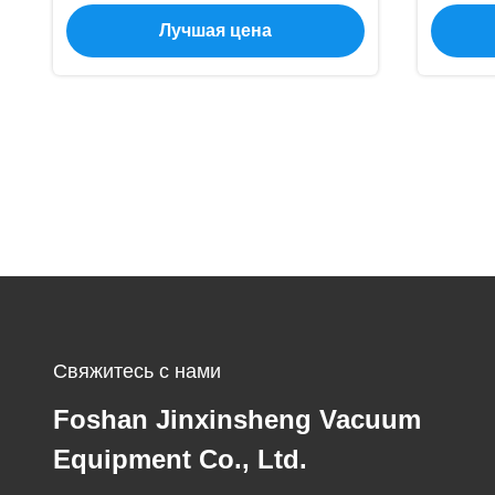
оборудование для нанесения
покры
Лучшая цена
покрытия нитрида розового
в
Титанюм
нер
Свяжитесь с нами
Foshan Jinxinsheng Vacuum
Equipment Co., Ltd.