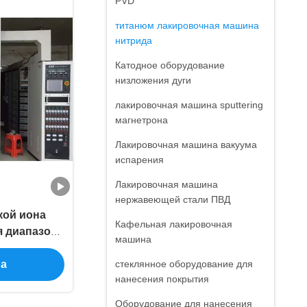
PVD
титанюм лакировочная машина
нитрида
Катодное оборудование
низложения дуги
лакировочная машина sputtering
магнетрона
Лакировочная машина вакуума
испарения
Лакировочная машина
нержавеющей стали ПВД
кой иона
Кафельная лакировочная
я диапазона
машина
ржавеющей
на
стеклянное оборудование для
нанесения покрытия
Оборудование для нанесения