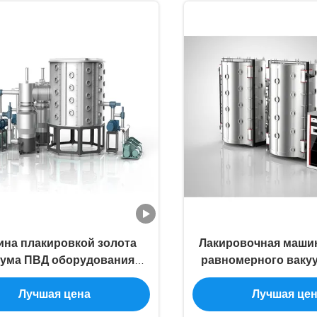
на плакировкой золота
Лакировочная маши
уума ПВД оборудования
равномерного вакуу
ели нержавеющей стали
ПВД экрана нержаве
Лучшая цена
Лучшая це
кальной загрузки большая
большой емкости
покрытия Тит