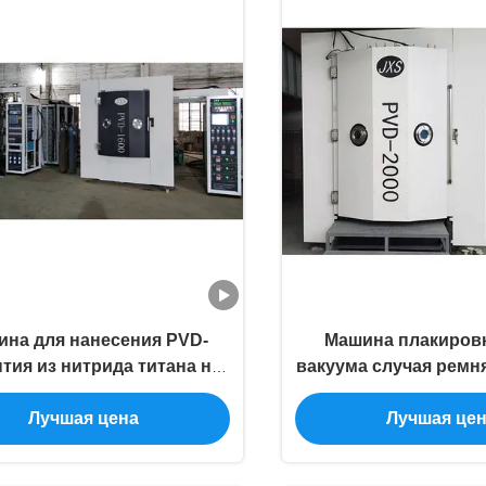
на для нанесения PVD-
Машина плакиров
тия из нитрида титана на
вакуума случая ремн
дверные ручки
частей дозора не
Лучшая цена
Лучшая це
стали