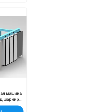
ная машина
ВД шарнира
ей стали
на
Титанюм