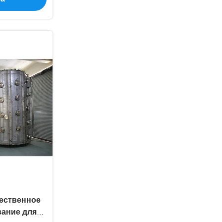
ественное
вание для