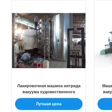
Лакировочная машина нитрида
Маши
вакуума художественного
вак
произведения ПВД ведра
меб
Лучшая цена
нержавеющей стали Титанюм
верти
для золотого цвета