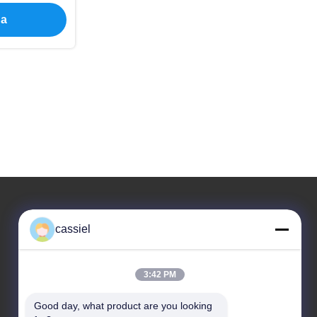
я вакуума
на
ы Фаусет
ана цинка
cassiel
Наш адрес
Адрес
3:42 PM
НО.14, 1-ая улица, дорога Нюланвай, городок
Шишан, район Наньхай, Фошан, Гуандун, Китай
Good day, what product are you looking 