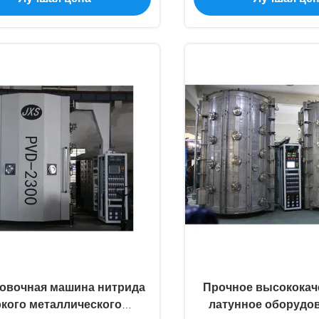
ли размера физическая
овочная машина нитрида
Прочное высококач
ркого металлического
латунное оборудо