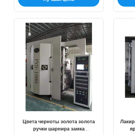
дверной рамы нержавеющей
ста
стали
Цвета черноты золота золота
Лакир
ручки шарнира замка
я