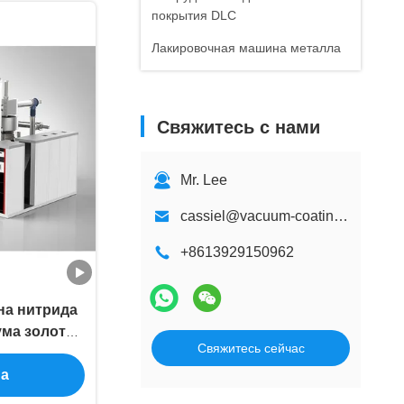
покрытия DLC
Лакировочная машина металла
Свяжитесь с нами
Mr. Lee
cassiel@vacuum-coatingmachine.com
+8613929150962
на нитрида
ма золота
Свяжитесь сейчас
ющей стали
на
 толщины
анюм