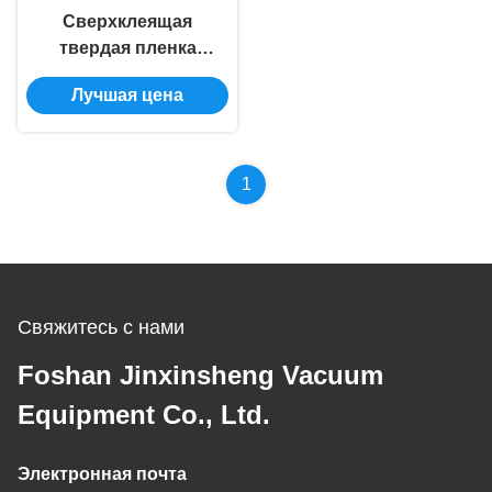
Сверхклеящая
твердая пленка
оборудование для
Лучшая цена
ПВД покрытия для
режущих
инструментов TiN CrN
TiAlN TiN
1
износостойкая
пластинка
Свяжитесь с нами
Foshan Jinxinsheng Vacuum
Equipment Co., Ltd.
Электронная почта