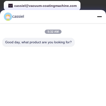
cassiel@vacuum-coatingmachine.com
cassiel
Наш адрес
5:32 AM
Адрес
НО.14, 1-ая улица, дорога Нюланвай, городок Шишан, район
Good day, what product are you looking for?
Наньхай, Фошан, Гуандун, Китай
Телефон
86-139-2915-0962
политика конфиденциальности
|
Карта сайта
Китай Хорошее качество Лакировочная машина вакуума PVD
Поставщик. Авторское право © -2026 Foshan Jinxinsheng