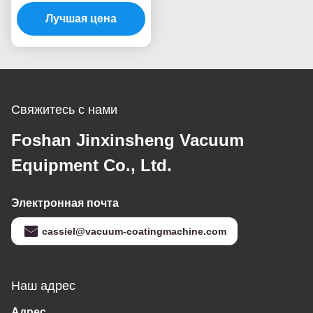
установка для
Лучшая цена
вакуумного
напыления PVD с
полностью
автоматической
системой управления
и индивидуальной
Свяжитесь с нами
вакуумной камерой
для производства
Foshan Jinxinsheng Vacuum
элитных ювелирных
Equipment Co., Ltd.
изделий
Электронная почта
cassiel@vacuum-coatingmachine.com
Наш адрес
Адрес