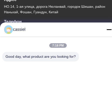
НО.14, 1-ая улица, дорога Нюланвай, городок Шишан, район
Наньхай, Фошан, Гуандун, Китай
Телефон
86-139-2915-0962
cassiel
7:18 PM
Good day, what product are you looking for?
политика конфиденциальности
|
Карта сайта
Китай Хорошее качество Лакировочная машина вакуума PVD
Поставщик. Авторское право © -2026 Foshan Jinxinsheng
Vacuum Equipment Co., Ltd. Все права. Зарезервировано.