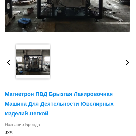
Магнетрон ПВД Брызгая Лакировочная
Машина Для Деятельности Ювелирных
Изделий Легкой
Название Бренда:
JXS