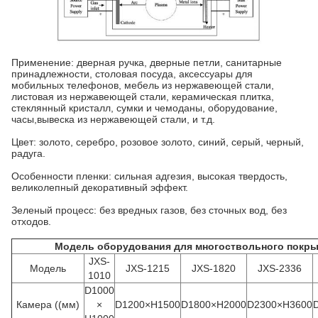
Применение: дверная ручка, дверные петли, санитарные
принадлежности, столовая посуда, аксессуары для
мобильных телефонов, мебель из нержавеющей стали,
листовая из нержавеющей стали, керамическая плитка,
стеклянный кристалл, сумки и чемоданы, оборудование,
часы,вывеска из нержавеющей стали, и т.д.
Цвет: золото, серебро, розовое золото, синий, серый, черный,
радуга.
Особенности пленки: сильная адгезия, высокая твердость,
великолепный декоративный эффект.
Зеленый процесс: без вредных газов, без сточных вод, без
отходов.
Модель оборудования для многоствольного покр
JXS-
Модель
JXS-1215
JXS-1820
JXS-2336
1010
D1000
Камера ((мм)
×
D1200×H1500
D1800×H2000
D2300×H3600