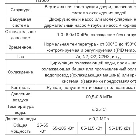
H1000
Вертикальная конструкция двери, насосная 
Структура
система охлаждения водой
Вакуумная
Диффузионный насос или молекулярный н
система
держательный насос + грубый насос + корне
Окончательное
1.0- 6.0×10-4Pa, охлаждение без нагру
давление
Нормальная температура - от 300°C до 450°C
Временное.
контролируемая и регулируемая ((PID temp. 
Газ
Ar, N2, O2, C2H2, и т.д.
Циркуляция охлаждающей воды, промыш
охлаждающая башня или промышленный ох
Охлаждение
водопровод ((охлаждающая машина) или кр
система. ((заказчики предоставляют
Контроль
Ручная, полуавтоматическая, полноавтомат
Давление
00,5-0,8 МПа
воздуха
Температура
≤ 25°C
воды.
Давление воды
≥ 0,2 МПа
Общая
25-65
65-105 кВт
85-115 кВт
95-145 кВт
мощность
кВт