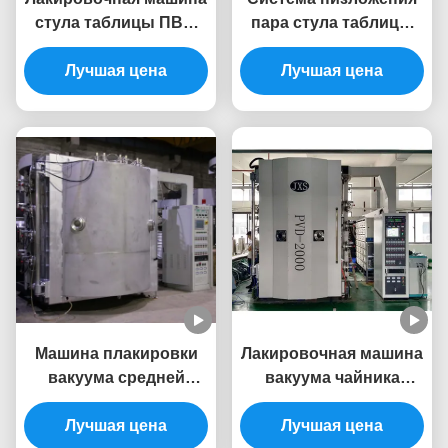
стула таблицы ПВД,
пара стула таблицы
лакировочная машина
мебели нержавеющей
глубокого вакуума
Лучшая цена
стали физическая
Лучшая цена
нержавеющей стали
Машина плакировки
Лакировочная машина
вакуума средней
вакуума чайника
полости PVD
декоративная ПВД
универсальная для
Лучшая цена
чашки нержавеющей
Лучшая цена