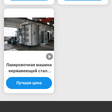
оборудования
стали для цвета
серийного
золота черной радуги
производства
розового
Лакировочная машина
нержавеющей стали
PVD ручки двери
Лучшая цена
металла