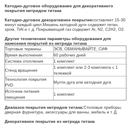
Катодно-дуговое оборудование для декоративного
покрытия нитридом титана
Катодно-дуговое декоративное покрытие
составляет 15-30
минут каждый цикл.Мишень катодной дуги содержит титан,
хром, TiAl и т. д. Покрывающий газ содержит Ar, N2, C2H2, O2.
Другие технические параметры оборудования для
нанесения покрытий из нитрида титана
Торговые термины
ЭСВ, ОБМАНЫВАЙТЕ, СИФ
Время выполнения
60 рабочих дней
Система отопления
1 комплект
1 комплект или 2-3 комплекта с 1
Стенд вращения
тележкой
Технология покрытия
Мулти дуга или катодная дуга
PVD
Источник питания
1 комплект
смещения
Диапазон покрытия нитридом титана:
Столовые приборы,
дверная фурнитура, аксессуары для ванны, мебель и т. Д.
Декоративное покрытие из нитрида титана