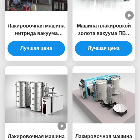
Лакировочная машина
Машина плакировкой
нитрида вакуума
золота вакуума ПВД
художественного
оборудования мебели
произведения ПВД
Лучшая цена
нержавеющей стали
Лучшая цена
ведра нержавеющей
вертикальной
стали Титанюм для
загрузки большая
золотого цвета
Лакировочная машина
Лакировочная машина