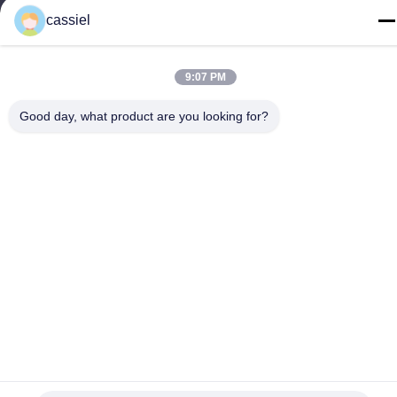
cassiel
Телефон
86-139-2915-0962
9:07 PM
Good day, what product are you looking for?
политика конфиденциальности
|
Карта сайта
Китай Хорошее качество Лакировочная машина вакуума PVD
Поставщик. Авторское право © -2026 Foshan Jinxinsheng
Vacuum Equipment Co., Ltd. Все права. Зарезервировано.