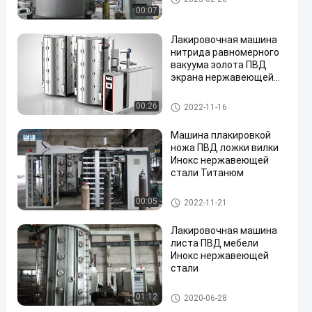
ина нитрида
00:07
Лакировочная машина
нитрида равномерного
вакуума золота ПВД
экрана нержавеющей
стали большой емкости
толщины покрытия
титанюм лакировочная маш
00:26
2022-11-16
Титанюм
ина нитрида
Машина плакировкой
ножа ПВД ложки вилки
Инокс нержавеющей
стали Титанюм
титанюм лакировочная маш
00:05
2022-11-21
ина нитрида
Лакировочная машина
листа ПВД мебели
Инокс нержавеющей
стали
титанюм лакировочная маш
01:12
2020-06-28
ина нитрида