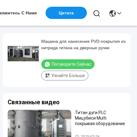
вяжитесь С Нами
Цитата
Машина для нанесения PVD-покрытия из
нитрида титана на дверные ручки
Поговорите Сейчас
Узнайте Больше
Связанные видео
Титан дуги PLC
Мицубиси Multi
покрывая оборудование
титанюм лакировочная маш
2025-02-26