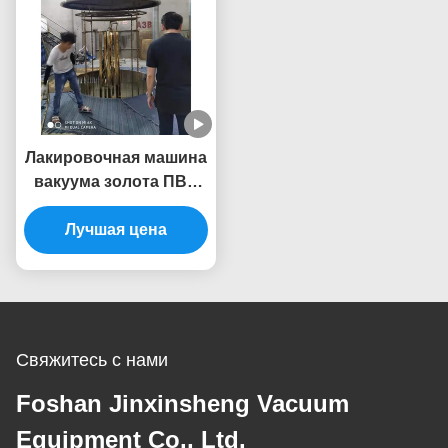
Лакировочная машина
вакуума золота ПВД
стула таблицы мебели
нержавеющей стали
Лучшая цена
большой емкости
Титанюм
Свяжитесь с нами
Foshan Jinxinsheng Vacuum
Equipment Co., Ltd.