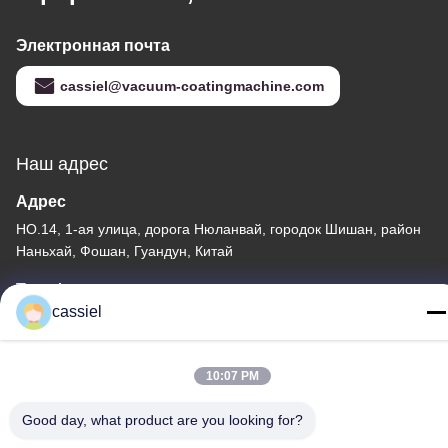
Электронная почта
cassiel@vacuum-coatingmachine.com
Наш адрес
Адрес
НО.14, 1-ая улица, дорога Нюланвай, городок Шишан, район
Наньхай, Фошан, Гуандун, Китай
Телефон
cassiel
86-139-2915-0962
10:07 PM
Good day, what product are you looking for?
политика конфиденциальности
|
Карта сайта