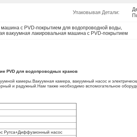
Д
Упаковывая Детали:
П
 машина с PVD-покрытием для водопроводной воды
, 
ая вакуумная лакировальная машина с PVD-покрытием
ние PVD для водопроводных кранов
куумной камеры.Вакуумная камера, вакуумный насос и электричес
 черный и радужный.Нам также необходимо вспомогательное оборуд
ос Рутса+Диффузионный насос