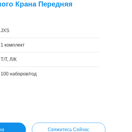
ого Крана Передняя
JXS
1 комплект
Т/Т, Л/К
100 наборов/год
на
Свяжитесь Сейчас