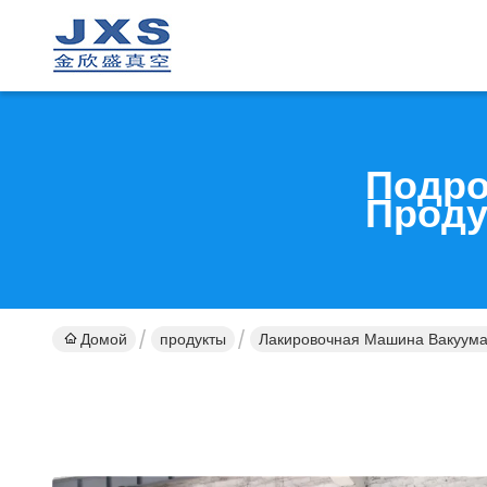
Подро
Проду
Домой
продукты
Лакировочная Машина Вакуум