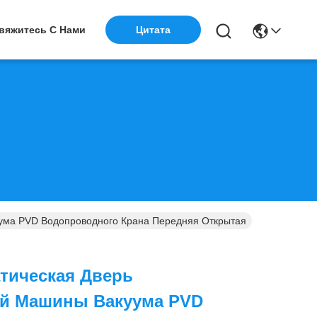
вяжитесь С Нами
Цитата
ума PVD Водопроводного Крана Передняя Открытая
тическая Дверь
й Машины Вакуума PVD