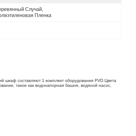
еревянный Случай, 
олиэтиленовая Пленка
кий шкаф составляют 1 комплект оборудования PVD.Цвета
ование, такое как водонапорная башня, водяной насос,