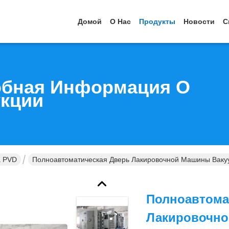
Домой
О Нас
Продукты
Новости
С
бная Информация О
кции
а PVD
Полноавтоматическая Дверь Лакировочной Машины Ваку
Полноавтома
Лакировочно