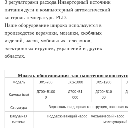
3 регуляторами расхода.Инверторный источник
питания дуги и компьютерный автоматический
контроль температуры PLD.
Наше оборудование широко используется в
производстве керамики, мозаики, скобяных
изделий, часов, мобильных телефонов,
электронных игрушек, украшений и других
областях.
Модель оборудования для нанесения многодуг
Модель
JXS-700
JXS-1000
JXS-1200
J
Д700×В100
Д700×В1
Д700×В10
Д
Камера (мм)
0
000
00
Вертикальная дверная конструкция, насосная с
Структура
Вакуумная
Поддерживающий насос + механический насос + 
система
молекулярный