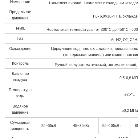
Измерение
1 комплект пирани, 1 комплект с холодным катод
Предельное
1,0- 6,0×10-4 Па, охлажд
давление
Темп.
Нормальная температура - от 300°C до 450°C - 60
регулятор темпе
Газ
Ar, N2, O2, C2H2
Охлаждение
Циркуляция водяного охлаждения, промышленн
(холодильная машина) или криогенная си
Контроль
Ручной, полуавтоматический, автоматический,
Давление
0,5-0,8 М
воздуха
Температура
≤25°С
воды
Водяное
≥0,2 МПа
давление
Суммарная
25~65кВт
45~85кВт
65~105кВт
8
мощность