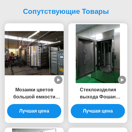
Сопутствующие Товары
Мозаики цветов
Стеклоизделия
большой емкости
выхода Фошан
оборудование для
лакировочная машина
нанесения покрытия
Лучшая цена
вакуума штуцера ПВД
Лучшая цена
вакуума иона ПВД
высокого стеклянная
дуги Мулти
декоративная