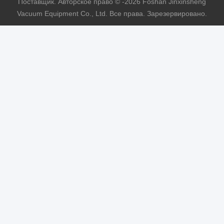
Поставщик. Авторское право © -2026 Foshan Jinxinsheng
Vacuum Equipment Co., Ltd. Все права. Зарезервировано.