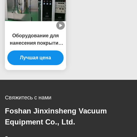
Оборудование для
нанесения покрытия
вакуума
стеклоизделия ПВД
Лучшая цена
высокой
эффективности
высококачественное
стеклянное в Фошан
Свяжитесь с нами
Foshan Jinxinsheng Vacuum
Equipment Co., Ltd.