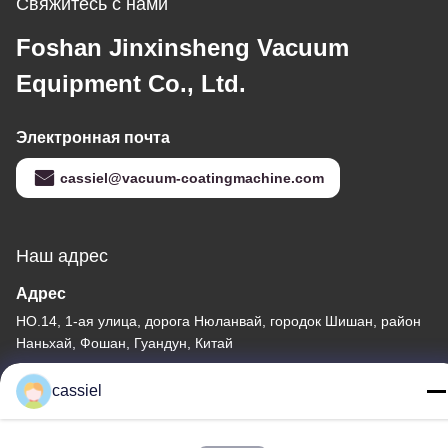
Свяжитесь с нами
Foshan Jinxinsheng Vacuum
Equipment Co., Ltd.
Электронная почта
cassiel@vacuum-coatingmachine.com
Наш адрес
Адрес
НО.14, 1-ая улица, дорога Нюланвай, городок Шишан, район
Наньхай, Фошан, Гуандун, Китай
Телефон
cassiel
86-139-2915-0962