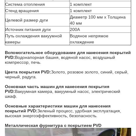
Система отопления
1 комплект
Стенд вращения
1 комплект
Диаметр 100 мм x Толщина
Целевой размер дуги
40 мм
Источник питания дуги
200А
Путь охлаждения вакуумной
Водяное непрямое
камеры
охлаждение
Вспомогательное оборудование для нанесения покрытий
PVD:
Водонапорная башня, водяной насос, воздушный
компрессор, печь.
Цвета покрытия PVD:
Золото, розовое золото, синий, серый,
черный, радуга.
Основная часть машин для нанесения покрытия
PVD:
Вакуумная камера, вакуумный насос, электрический
шкаф.
Основные характеристики машин для нанесения
покрытий PVD:
Зеленый процесс, удобная эксплуатация,
высокая энергоэффективность, безопасность.
Металлическая фурнитура с покрытием PVD