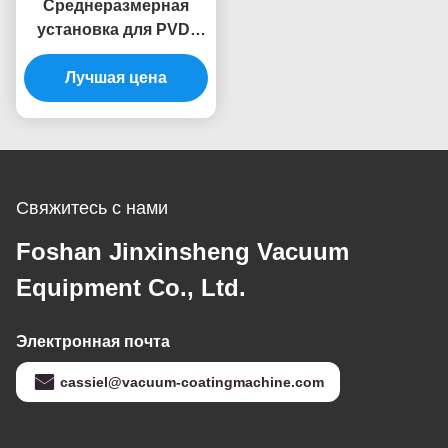
Среднеразмерная
установка для PVD-
покрытия для
Лучшая цена
массового
производства с
вакуумной камерой из
нержавеющей стали
Свяжитесь с нами
Foshan Jinxinsheng Vacuum
Equipment Co., Ltd.
Электронная почта
cassiel@vacuum-coatingmachine.com