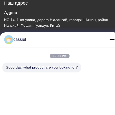
Наш адрес
Адрес
НО.14, 1-ая улица, дорога Нюланвай, городок Шишан, район
Наньхай, Фошан, Гуандун, Китай
Телефон
cassiel
86-139-2915-0962
10:21 PM
Good day, what product are you looking for?
политика конфиденциальности
|
Карта сайта
Китай Хорошее качество Лакировочная машина вакуума PVD
Поставщик. Авторское право © -2026 Foshan Jinxinsheng
Vacuum Equipment Co., Ltd. Все права. Зарезервировано.