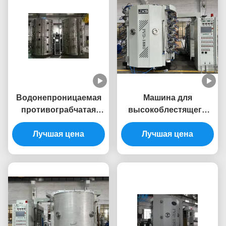
Водонепроницаемая
Машина для
противограбчатая
высокоблестящего
вакуумная ПВД-
антипылевого
машина для покрытия
Лучшая цена
теплоустойчивого
Лучшая цена
декоративных
ПВД-покрытия для
перегородных
оборудования для
экранов
вакуумного покрытия
колес из сплава