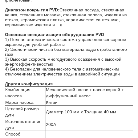
фиолетовый.
Диапазон покрытия PVD:
Стеклянная посуда, стеклянная
чашка, стеклянная мозаика, стеклянная полоса, изделия из
стекла, керамическая плитка, керамическая сантехника,
керамические изделия и т. д.
Основная специализация оборудования PVD
1) Полная автоматическая система управления сенсорным
экраном для удобной работы
2) Экологически чистый без материала воды отработанного
газа
3) Высокая скорость многодугового осаждения с высокой
энергоэффективностью
4) Безопасен для человеческого тела с автоматическим
отключением электричества воды в аварийной ситуации
Другая конфигурация
Комбинация
Механический насос + насос корней +
насосов
диффузионный насос
Марка насоса
Китай
Целевой размер
Диаметр 100 мм x Толщина 40 мм
дуги
Источник питания
200А
дуги
Способ