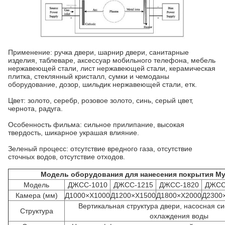
Применение: ручка двери, шарнир двери, санитарные
изделия, таблеваре, аксессуар мобильного телефона, мебель
нержавеющей стали, лист нержавеющей стали, керамическая
плитка, стеклянный кристалл, сумки и чемоданы
оборудование, дозор, шильдик нержавеющей стали, етк.
Цвет: золото, серебр, розовое золото, синь, серый цвет,
чернота, радуга.
Особенность фильма: сильное прилипание, высокая
твердость, шикарное украшая влияние.
Зеленый процесс: отсутствие вредного газа, отсутствие
сточных водов, отсутствие отходов.
Модель оборудования для нанесения покрытия Му
Модель
ДЖСС-1010
ДЖСС-1215
ДЖСС-1820
ДЖСС
Камера (мм)
Д1000×Х1000
Д1200×Х1500
Д1800×Х2000
Д2300
Вертикальная структура двери, насосная с
Структура
охлаждения воды