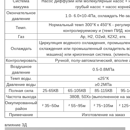
Система
Насос диффузии или молекулярный насос + 
вакуума
грубый насос + насос корне
Окончательное
1.0- 6.0×10-4Па, охлаждать Не-за
давление
Нормальный темп 300°К к 450°К - регули
Темп.
контролируемому и (темп ПИД. ко
Газ
Ар, Н2, О2ий, К2Х2, етк.
Циркуляция водяного охлаждения, промышлен
Охлаждать
охлаждения или промышленный охладитель во
машина) или криогенная система. (клиент
Контролировать
Ручной, полу-автоматический, вполне
Воздушное
0.5-0.8МПа
давление
Темп воды.
≤25°К
Давление воды
≥0.2МПа
Полная сила
25-65КВ
65-105КВ
85-115КВ
95-1
Частота выхода
380В, 50Хз (выполненное на за
Оккупированный
² 35~50м
² 55~95м
² 75~105м
² 125
район
Примечание
Изготовление на заказ
влияние 3Д