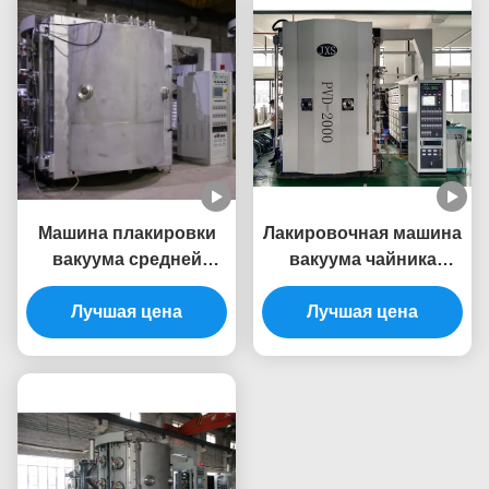
Машина плакировки
Лакировочная машина
вакуума средней
вакуума чайника
полости PVD
декоративная ПВД
универсальная для
Лучшая цена
чашки нержавеющей
Лучшая цена
оборудования
стали для цвета
серийного
золота черной радуги
производства
розового