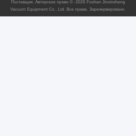
Поставщик. Авторское право © -2026 Foshan Jinxinsheng
Vacuum Equipment Co., Ltd. Все права. Зарезервировано.