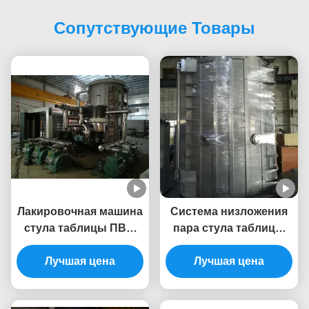
Сопутствующие Товары
Лакировочная машина
Система низложения
стула таблицы ПВД,
пара стула таблицы
лакировочная машина
мебели нержавеющей
глубокого вакуума
Лучшая цена
стали физическая
Лучшая цена
нержавеющей стали